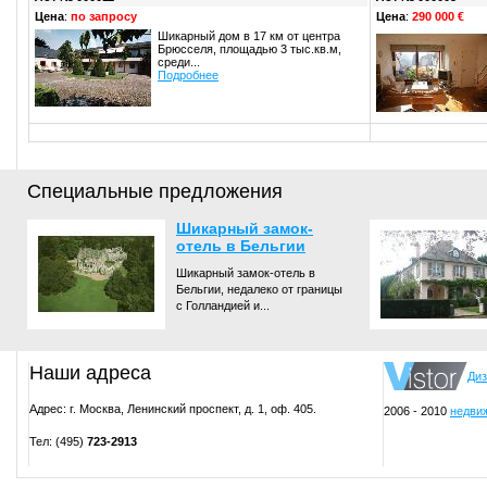
Цена
:
по запросу
Цена
:
290 000 €
Шикарный дом в 17 км от центра
Брюсселя, площадью 3 тыс.кв.м,
среди...
Подробнее
Специальные предложения
Шикарный замок-
отель в Бельгии
Шикарный замок-отель в
Бельгии, недалеко от границы
с Голландией и...
Наши адреса
Диз
Адрес: г. Москва, Ленинский проспект, д. 1, оф. 405.
2006 - 2010
недвиж
Тел: (495)
723-2913