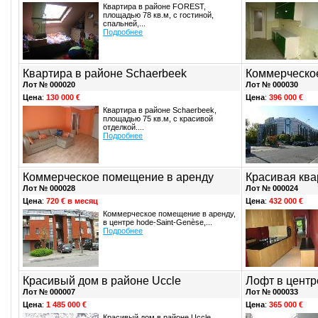
Квартира в районе FOREST,
площадью 78 кв.м, с гостиной,
спальней,...
Подробнее
Квартира в районе Schaerbeek
Коммерческо
Лот № 000020
Лот № 000030
Цена
:
130 000 €
Цена
:
396 000 €
Квартира в районе Schaerbeek,
площадью 75 кв.м, с красивой
отделкой....
Подробнее
Коммерческое помещение в аренду
Красивая ква
Лот № 000028
Лот № 000024
Цена
:
720 € в месяц
Цена
:
432 000 €
Коммерческое помещение в аренду,
в центре hode-Saint-Genèse,...
Подробнее
Красивый дом в районе Uccle
Лофт в центр
Лот № 000007
Лот № 000033
Цена
:
1 485 000 €
Цена
:
365 000 €
Красивый дом в районе Uccle,