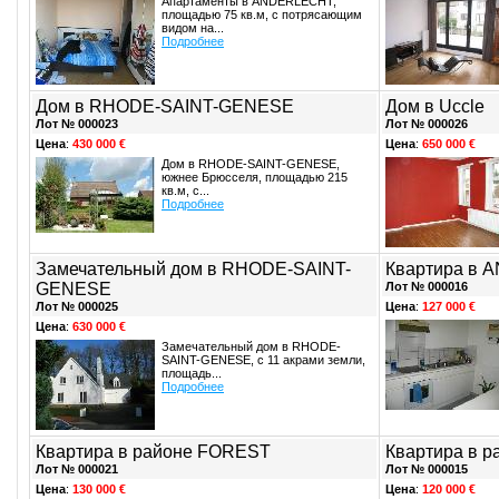
Апартаменты в ANDERLECHT,
площадью 75 кв.м, с потрясающим
видом на...
Подробнее
Дом в RHODE-SAINT-GENESE
Дом в Uccle
Лот № 000023
Лот № 000026
Цена
:
430 000 €
Цена
:
650 000 €
Дом в RHODE-SAINT-GENESE,
южнее Брюсселя, площадью 215
кв.м, с...
Подробнее
Замечательный дом в RHODE-SAINT-
Квартира в
GENESE
Лот № 000016
Лот № 000025
Цена
:
127 000 €
Цена
:
630 000 €
Замечательный дом в RHODE-
SAINT-GENESE, с 11 акрами земли,
площадь...
Подробнее
Квартира в районе FOREST
Квартира в 
Лот № 000021
Лот № 000015
Цена
:
130 000 €
Цена
:
120 000 €