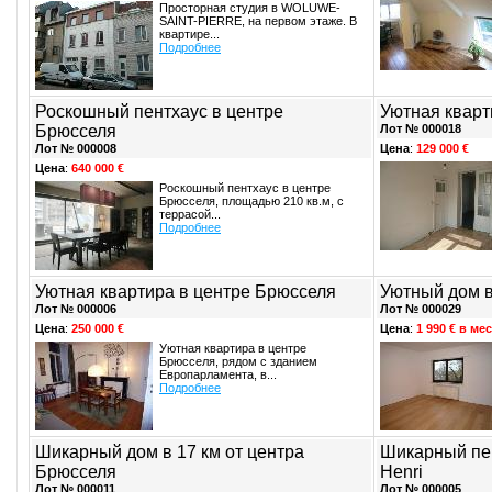
Просторная студия в WOLUWE-
SAINT-PIERRE, на первом этаже. В
квартире...
Подробнее
Роскошный пентхаус в центре
Уютная квар
Брюсселя
Лот № 000018
Лот № 000008
Цена
:
129 000 €
Цена
:
640 000 €
Роскошный пентхаус в центре
Брюсселя, площадью 210 кв.м, с
террасой...
Подробнее
Уютная квартира в центре Брюсселя
Уютный дом в
Лот № 000006
Лот № 000029
Цена
:
250 000 €
Цена
:
1 990 € в ме
Уютная квартира в центре
Брюсселя, рядом с зданием
Европарламента, в...
Подробнее
Шикарный дом в 17 км от центра
Шикарный пе
Брюсселя
Henri
Лот № 000011
Лот № 000005