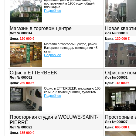
построенный в 1956 году, общей
площадью...
Подробнее
Магазин в торговом центре
Новая кварт
Лот № 000014
Лот № 000019
Цена
:
120 000 €
Цена
:
130 000 €
Магазин в торговом центре, район
Ватерлоо, площадь помещения 45
кв.м....
Подробнее
Офис в ETTERBEEK
Офисное пом
Лот № 000032
Лот № 000031
Цена
:
289 000 €
Цена
:
118 000 €
Офис в ETTERBEEK, площадью 105
кв.м, с 2 помещениями, туалетом,...
Подробнее
Просторная студия в WOLUWE-SAINT-
Просторные а
PIERRE
Лот № 000027
Лот № 000022
Цена
:
695 000 €
Цена
:
135 000 €