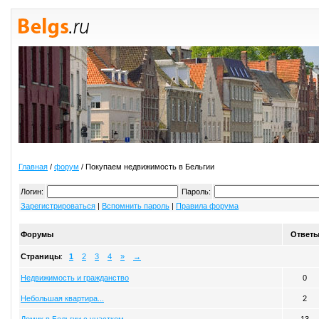
Главная
/
форум
/ Покупаем недвижимость в Бельгии
Логин:
Пароль:
Зарегистрироваться
|
Вспомнить пароль
|
Правила форума
Форумы
Ответ
Страницы
:
1
2
3
4
»
→
Недвижимость и гражданство
0
Небольшая квартира...
2