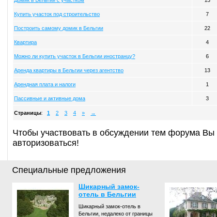
Домик в Бельгии с участком
13
Купить участок под строительство
7
Построить самому домик в Бельгии
22
Квартира
4
Можно ли купить участок в Бельгии иностранцу?
6
Аренда квартиры в Бельгии через агентство
13
Арендная плата и налоги
1
Пассивные и активные дома
3
Страницы
:
1
2
3
4
»
→
Чтобы участвовать в обсуждении тем форума Вы
авторизоваться!
Специальные предложения
Шикарный замок-
отель в Бельгии
Шикарный замок-отель в
Бельгии, недалеко от границы